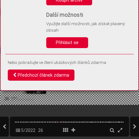
Díky němu příště poznáme, že se jedná o stejné zařízení, a
budeme tak moci přesněji vyhodnotit návštěvnost.
Identifikátor je zcela anonymní.
Další možnosti
Využijte další možnosti, jak získat placený
Vaše souhlasy a odmítnutí si ukládáme do vašeho zařízení, abychom se
obsah
vás už příště znovu neptali. Můžete je kdykoli později upravit ve Správě
cookies
Přihlásit se
Souhlasím
Odmítám
Nebo pokračujte ve čtení ukázkových článků zdarma
Předchozí článek zdarma
5/2022
26