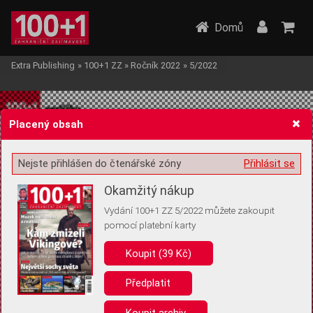
Domů
Extra Publishing
»
100+1 ZZ
»
Ročník 2022
»
5/2022
Placený obsah
Nejste přihlášen do čtenářské zóny
Přihlásit se
Žádost o souhlas s ukládáním volitelných informací
Okamžitý nákup
Vydání 100+1 ZZ 5/2022 můžete zakoupit
pomocí platební karty
Koupit (39 Kč)
Pro základní fungování webu nepotřebujeme ukládat žádné informace
(tzv. cookies apod.). Rádi bychom vás ale požádali o souhlas s
uložením volitelných informací:
Předplatit
Anonymní unikátní ID
Koupit archiv