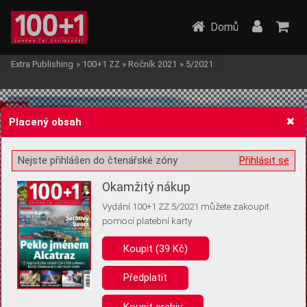
Domů
Extra Publishing
»
100+1 ZZ
»
Ročník 2021
»
5/2021
Placený obsah
Nejste přihlášen do čtenářské zóny
Přihlásit se
Žádost o souhlas s ukládáním volitelných informací
Okamžitý nákup
Vydání 100+1 ZZ 5/2021 můžete zakoupit
pomocí platební karty
Koupit (39 Kč)
Pro základní fungování webu nepotřebujeme ukládat žádné informace
(tzv. cookies apod.). Rádi bychom vás ale požádali o souhlas s
uložením volitelných informací:
Předplatit
Anonymní unikátní ID
Koupit archiv