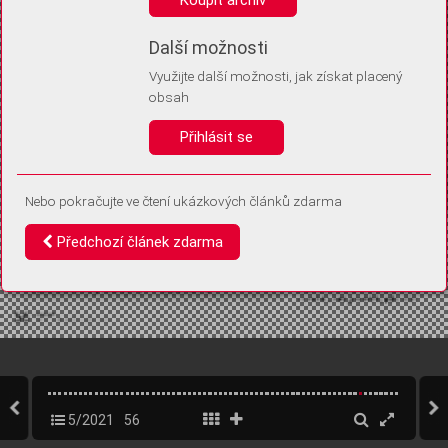
Díky němu příště poznáme, že se jedná o stejné zařízení, a
budeme tak moci přesněji vyhodnotit návštěvnost.
Identifikátor je zcela anonymní.
Další možnosti
Využijte další možnosti, jak získat placený
Vaše souhlasy a odmítnutí si ukládáme do vašeho zařízení, abychom se
obsah
vás už příště znovu neptali. Můžete je kdykoli později upravit ve Správě
cookies
Přihlásit se
Souhlasím
Odmítám
Nebo pokračujte ve čtení ukázkových článků zdarma
Předchozí článek zdarma
5/2021
56