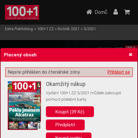
Domů
Extra Publishing
»
100+1 ZZ
»
Ročník 2021
»
5/2021
Placený obsah
Nejste přihlášen do čtenářské zóny
Přihlásit se
Žádost o souhlas s ukládáním volitelných informací
Okamžitý nákup
Vydání 100+1 ZZ 5/2021 můžete zakoupit
pomocí platební karty
Koupit (39 Kč)
Pro základní fungování webu nepotřebujeme ukládat žádné informace
(tzv. cookies apod.). Rádi bychom vás ale požádali o souhlas s
uložením volitelných informací:
Předplatit
Anonymní unikátní ID
Koupit archiv