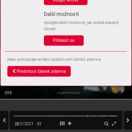
Díky němu příště poznáme, že se jedná o stejné zařízení, a
budeme tak moci přesněji vyhodnotit návštěvnost.
Identifikátor je zcela anonymní.
Další možnosti
Využijte další možnosti, jak získat placený
Vaše souhlasy a odmítnutí si ukládáme do vašeho zařízení, abychom se
obsah
vás už příště znovu neptali. Můžete je kdykoli později upravit ve Správě
cookies
Přihlásit se
Souhlasím
Odmítám
Nebo pokračujte ve čtení ukázkových článků zdarma
Předchozí článek zdarma
5/2021
43