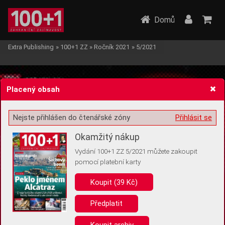
Domů
Extra Publishing
»
100+1 ZZ
»
Ročník 2021
»
5/2021
Placený obsah
Nejste přihlášen do čtenářské zóny
Přihlásit se
Žádost o souhlas s ukládáním volitelných informací
Okamžitý nákup
Vydání 100+1 ZZ 5/2021 můžete zakoupit
pomocí platební karty
Koupit (39 Kč)
Pro základní fungování webu nepotřebujeme ukládat žádné informace
(tzv. cookies apod.). Rádi bychom vás ale požádali o souhlas s
uložením volitelných informací:
Předplatit
Anonymní unikátní ID
Koupit archiv