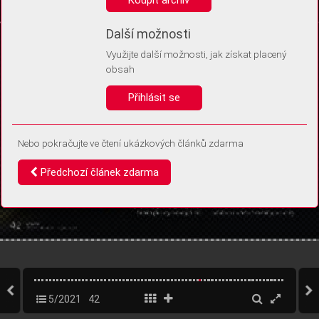
Díky němu příště poznáme, že se jedná o stejné zařízení, a
budeme tak moci přesněji vyhodnotit návštěvnost.
Identifikátor je zcela anonymní.
Další možnosti
Využijte další možnosti, jak získat placený
Vaše souhlasy a odmítnutí si ukládáme do vašeho zařízení, abychom se
obsah
vás už příště znovu neptali. Můžete je kdykoli později upravit ve Správě
cookies
Přihlásit se
Souhlasím
Odmítám
Nebo pokračujte ve čtení ukázkových článků zdarma
Předchozí článek zdarma
5/2021
42