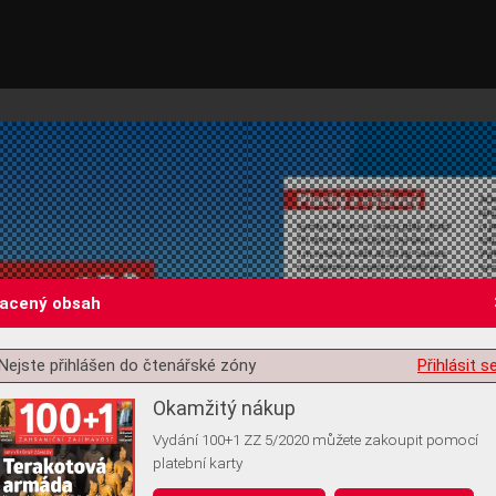
lacený obsah
Nejste přihlášen do čtenářské zóny
Přihlásit s
st o souhlas s ukládáním volitelných informací
Okamžitý nákup
Vydání 100+1 ZZ 5/2020 můžete zakoupit pomocí
platební karty