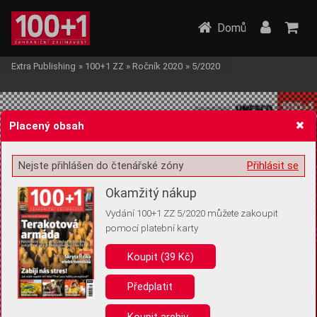
Domů
Extra Publishing
»
100+1 ZZ
»
Ročník 2020
»
5/2020
Placený obsah
Nejste přihlášen do čtenářské zóny
Přihlásit se
Žádost o souhlas s ukládáním volitelných informací
Okamžitý nákup
Vydání 100+1 ZZ 5/2020 můžete zakoupit
pomocí platební karty
Koupit (39 Kč)
Pro základní fungování webu nepotřebujeme ukládat žádné informace
(tzv. cookies apod.). Rádi bychom vás ale požádali o souhlas s
uložením volitelných informací:
Předplatit
Anonymní unikátní ID
Koupit archiv