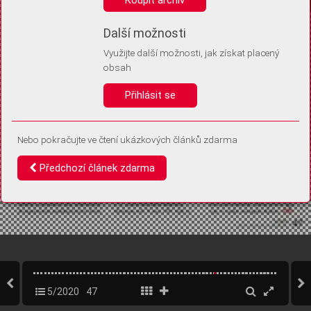
Díky němu příště poznáme, že se jedná o stejné zařízení, a
budeme tak moci přesněji vyhodnotit návštěvnost.
Identifikátor je zcela anonymní.
Další možnosti
Využijte další možnosti, jak získat placený
Vaše souhlasy a odmítnutí si ukládáme do vašeho zařízení, abychom se
obsah
vás už příště znovu neptali. Můžete je kdykoli později upravit ve Správě
cookies
Přihlásit se
Souhlasím
Odmítám
Nebo pokračujte ve čtení ukázkových článků zdarma
Předchozí článek zdarma
5/2020
47