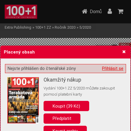
Domů
Extra Publishing
»
100+1 ZZ
»
Ročník 2020
»
5/2020
Placený obsah
Nejste přihlášen do čtenářské zóny
Přihlásit se
Žádost o souhlas s ukládáním volitelných informací
Okamžitý nákup
Vydání 100+1 ZZ 5/2020 můžete zakoupit
pomocí platební karty
Koupit (39 Kč)
Pro základní fungování webu nepotřebujeme ukládat žádné informace
(tzv. cookies apod.). Rádi bychom vás ale požádali o souhlas s
uložením volitelných informací:
Předplatit
Anonymní unikátní ID
Koupit archiv