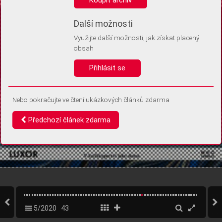
Díky němu příště poznáme, že se jedná o stejné zařízení, a
budeme tak moci přesněji vyhodnotit návštěvnost.
Identifikátor je zcela anonymní.
Další možnosti
Využijte další možnosti, jak získat placený
Vaše souhlasy a odmítnutí si ukládáme do vašeho zařízení, abychom se
obsah
vás už příště znovu neptali. Můžete je kdykoli později upravit ve Správě
cookies
Přihlásit se
Souhlasím
Odmítám
Nebo pokračujte ve čtení ukázkových článků zdarma
Předchozí článek zdarma
5/2020
43