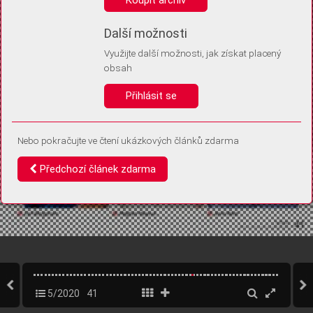
Díky němu příště poznáme, že se jedná o stejné zařízení, a
budeme tak moci přesněji vyhodnotit návštěvnost.
Identifikátor je zcela anonymní.
Další možnosti
Využijte další možnosti, jak získat placený
Vaše souhlasy a odmítnutí si ukládáme do vašeho zařízení, abychom se
obsah
vás už příště znovu neptali. Můžete je kdykoli později upravit ve Správě
cookies
Přihlásit se
Souhlasím
Odmítám
Nebo pokračujte ve čtení ukázkových článků zdarma
Předchozí článek zdarma
5/2020
41