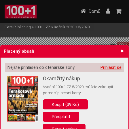
Domů
Extra Publishing
»
100+1 ZZ
»
Ročník 2020
»
5/2020
Placený obsah
Nejste přihlášen do čtenářské zóny
Přihlásit se
Žádost o souhlas s ukládáním volitelných informací
Okamžitý nákup
Vydání 100+1 ZZ 5/2020 můžete zakoupit
pomocí platební karty
Koupit (39 Kč)
Pro základní fungování webu nepotřebujeme ukládat žádné informace
(tzv. cookies apod.). Rádi bychom vás ale požádali o souhlas s
uložením volitelných informací:
Předplatit
Anonymní unikátní ID
Koupit archiv