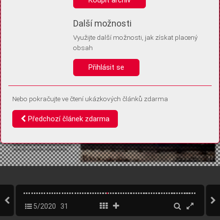
Díky němu příště poznáme, že se jedná o stejné zařízení, a
budeme tak moci přesněji vyhodnotit návštěvnost.
Identifikátor je zcela anonymní.
Další možnosti
Využijte další možnosti, jak získat placený
Vaše souhlasy a odmítnutí si ukládáme do vašeho zařízení, abychom se
obsah
vás už příště znovu neptali. Můžete je kdykoli později upravit ve Správě
cookies
Přihlásit se
Souhlasím
Odmítám
Nebo pokračujte ve čtení ukázkových článků zdarma
Předchozí článek zdarma
5/2020
31