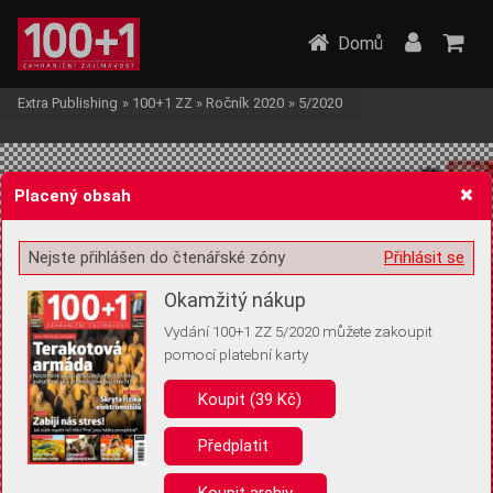
Domů
Extra Publishing
»
100+1 ZZ
»
Ročník 2020
»
5/2020
Placený obsah
Nejste přihlášen do čtenářské zóny
Přihlásit se
Žádost o souhlas s ukládáním volitelných informací
Okamžitý nákup
Vydání 100+1 ZZ 5/2020 můžete zakoupit
pomocí platební karty
Koupit (39 Kč)
Pro základní fungování webu nepotřebujeme ukládat žádné informace
(tzv. cookies apod.). Rádi bychom vás ale požádali o souhlas s
uložením volitelných informací:
Předplatit
Anonymní unikátní ID
Koupit archiv