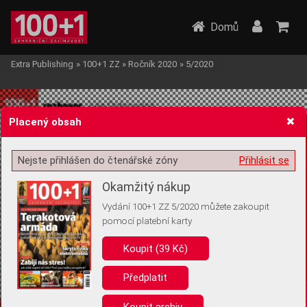
Domů
Extra Publishing
»
100+1 ZZ
»
Ročník 2020
»
5/2020
Placený obsah
Nejste přihlášen do čtenářské zóny
Přihlásit se
Žádost o souhlas s ukládáním volitelných informací
Okamžitý nákup
Vydání 100+1 ZZ 5/2020 můžete zakoupit
pomocí platební karty
Koupit (39 Kč)
Pro základní fungování webu nepotřebujeme ukládat žádné informace
(tzv. cookies apod.). Rádi bychom vás ale požádali o souhlas s
uložením volitelných informací:
Předplatit
Anonymní unikátní ID
Koupit archiv