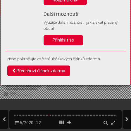
Díky němu příště poznáme, že se jedná o stejné zařízení, a
budeme tak moci přesněji vyhodnotit návštěvnost.
Identifikátor je zcela anonymní.
Další možnosti
Využijte další možnosti, jak získat placený
Vaše souhlasy a odmítnutí si ukládáme do vašeho zařízení, abychom se
obsah
vás už příště znovu neptali. Můžete je kdykoli později upravit ve Správě
cookies
Přihlásit se
Souhlasím
Odmítám
Nebo pokračujte ve čtení ukázkových článků zdarma
Předchozí článek zdarma
5/2020
22