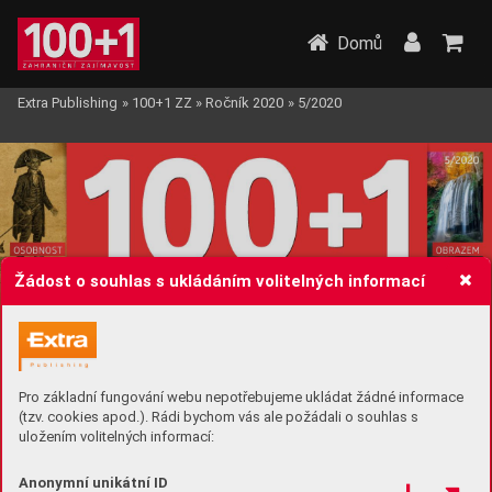
Domů
Extra Publishing
»
100+1 ZZ
»
Ročník 2020
»
5/2020
Žádost o souhlas s ukládáním volitelných informací
Pro základní fungování webu nepotřebujeme ukládat žádné informace
(tzv. cookies apod.). Rádi bychom vás ale požádali o souhlas s
uložením volitelných informací:
Anonymní unikátní ID