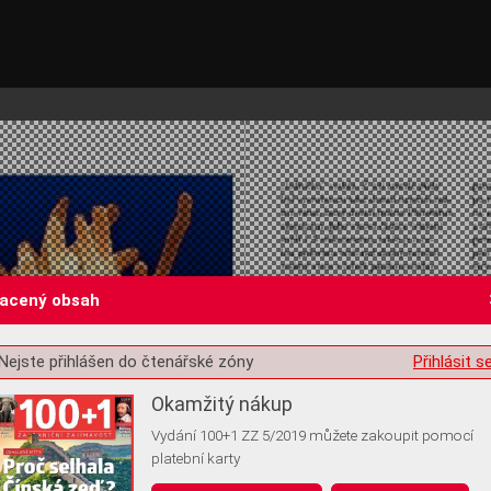
lacený obsah
Nejste přihlášen do čtenářské zóny
Přihlásit s
st o souhlas s ukládáním volitelných informací
Okamžitý nákup
Vydání 100+1 ZZ 5/2019 můžete zakoupit pomocí
platební karty