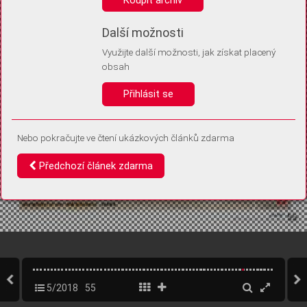
Díky němu příště poznáme, že se jedná o stejné zařízení, a
budeme tak moci přesněji vyhodnotit návštěvnost.
Identifikátor je zcela anonymní.
Další možnosti
Využijte další možnosti, jak získat placený
Vaše souhlasy a odmítnutí si ukládáme do vašeho zařízení, abychom se
obsah
vás už příště znovu neptali. Můžete je kdykoli později upravit ve Správě
cookies
Přihlásit se
Souhlasím
Odmítám
Nebo pokračujte ve čtení ukázkových článků zdarma
Předchozí článek zdarma
5/2018
55