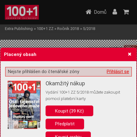
Domů
Extra Publishing
»
100+1 ZZ
»
Ročník 2018
»
5/2018
Placený obsah
Nejste přihlášen do čtenářské zóny
Přihlásit se
Žádost o souhlas s ukládáním volitelných informací
Okamžitý nákup
Vydání 100+1 ZZ 5/2018 můžete zakoupit
pomocí platební karty
Koupit (39 Kč)
Pro základní fungování webu nepotřebujeme ukládat žádné informace
(tzv. cookies apod.). Rádi bychom vás ale požádali o souhlas s
uložením volitelných informací:
Předplatit
Anonymní unikátní ID
Koupit archiv