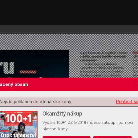
lacený obsah
Nejste přihlášen do čtenářské zóny
Přihlásit s
st o souhlas s ukládáním volitelných informací
Okamžitý nákup
Vydání 100+1 ZZ 5/2018 můžete zakoupit pomocí
platební karty