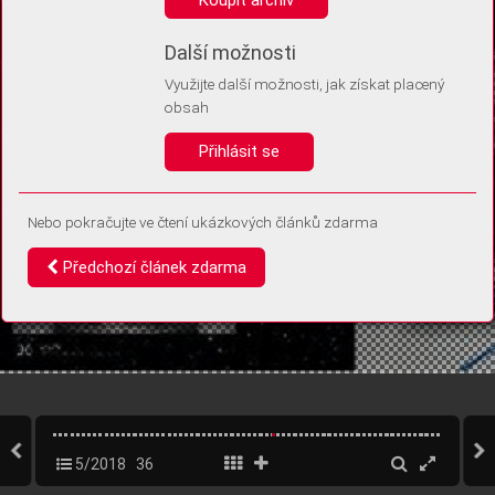
Díky němu příště poznáme, že se jedná o stejné zařízení, a
budeme tak moci přesněji vyhodnotit návštěvnost.
Identifikátor je zcela anonymní.
Další možnosti
Využijte další možnosti, jak získat placený
Vaše souhlasy a odmítnutí si ukládáme do vašeho zařízení, abychom se
obsah
vás už příště znovu neptali. Můžete je kdykoli později upravit ve Správě
cookies
Přihlásit se
Souhlasím
Odmítám
Nebo pokračujte ve čtení ukázkových článků zdarma
Předchozí článek zdarma
5/2018
36