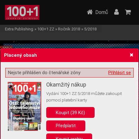
Domů
Extra Publishing
»
100+1 ZZ
»
Ročník 2018
»
5/2018
Placený obsah
Nejste přihlášen do čtenářské zóny
Přihlásit se
Žádost o souhlas s ukládáním volitelných informací
Okamžitý nákup
Vydání 100+1 ZZ 5/2018 můžete zakoupit
pomocí platební karty
Koupit (39 Kč)
Pro základní fungování webu nepotřebujeme ukládat žádné informace
(tzv. cookies apod.). Rádi bychom vás ale požádali o souhlas s
uložením volitelných informací:
Předplatit
Anonymní unikátní ID
Koupit archiv