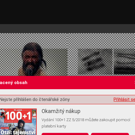
lacený obsah
Nejste přihlášen do čtenářské zóny
Přihlásit s
st o souhlas s ukládáním volitelných informací
Okamžitý nákup
Vydání 100+1 ZZ 5/2018 můžete zakoupit pomocí
platební karty