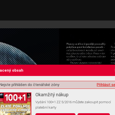
lacený obsah
Nejste přihlášen do čtenářské zóny
Přihlásit s
st o souhlas s ukládáním volitelných informací
Okamžitý nákup
Vydání 100+1 ZZ 5/2016 můžete zakoupit pomocí
platební karty