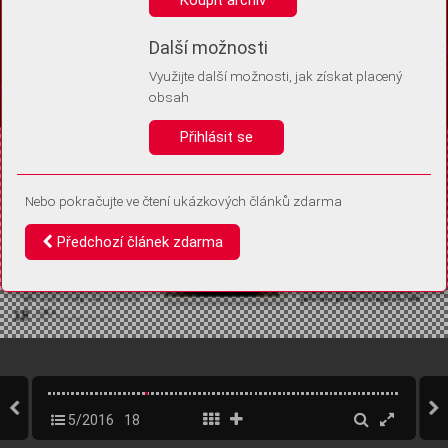
Díky němu příště poznáme, že se jedná o stejné zařízení, a
budeme tak moci přesněji vyhodnotit návštěvnost.
Identifikátor je zcela anonymní.
Další možnosti
Využijte další možnosti, jak získat placený
Vaše souhlasy a odmítnutí si ukládáme do vašeho zařízení, abychom se
obsah
vás už příště znovu neptali. Můžete je kdykoli později upravit ve Správě
cookies
Přihlásit se
Souhlasím
Odmítám
Nebo pokračujte ve čtení ukázkových článků zdarma
Předchozí článek zdarma
5/2016
18