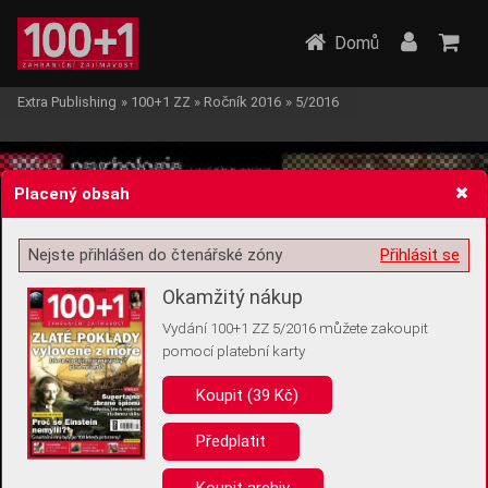
Domů
Extra Publishing
»
100+1 ZZ
»
Ročník 2016
»
5/2016
Placený obsah
Nejste přihlášen do čtenářské zóny
Přihlásit se
Žádost o souhlas s ukládáním volitelných informací
Okamžitý nákup
Vydání 100+1 ZZ 5/2016 můžete zakoupit
pomocí platební karty
Koupit (39 Kč)
Pro základní fungování webu nepotřebujeme ukládat žádné informace
(tzv. cookies apod.). Rádi bychom vás ale požádali o souhlas s
uložením volitelných informací:
Předplatit
Anonymní unikátní ID
Koupit archiv