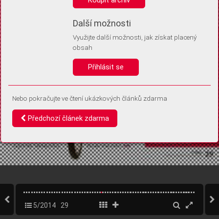
Díky němu příště poznáme, že se jedná o stejné zařízení, a
budeme tak moci přesněji vyhodnotit návštěvnost.
Identifikátor je zcela anonymní.
Další možnosti
Využijte další možnosti, jak získat placený
Vaše souhlasy a odmítnutí si ukládáme do vašeho zařízení, abychom se
obsah
vás už příště znovu neptali. Můžete je kdykoli později upravit ve Správě
cookies
Přihlásit se
Souhlasím
Odmítám
Nebo pokračujte ve čtení ukázkových článků zdarma
Předchozí článek zdarma
5/2014
29