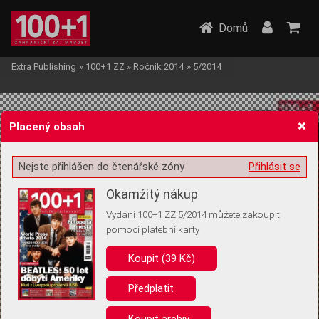
Domů
Extra Publishing
»
100+1 ZZ
»
Ročník 2014
»
5/2014
Placený obsah
Nejste přihlášen do čtenářské zóny
Přihlásit se
Žádost o souhlas s ukládáním volitelných informací
Okamžitý nákup
Vydání 100+1 ZZ 5/2014 můžete zakoupit
pomocí platební karty
Koupit (39 Kč)
Pro základní fungování webu nepotřebujeme ukládat žádné informace
(tzv. cookies apod.). Rádi bychom vás ale požádali o souhlas s
uložením volitelných informací:
Předplatit
Anonymní unikátní ID
Koupit archiv