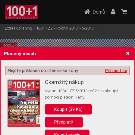
Domů
Extra Publishing
»
100+1 ZZ
»
Ročník 2013
»
5/2013
Placený obsah
Nejste přihlášen do čtenářské zóny
Přihlásit se
Žádost o souhlas s ukládáním volitelných informací
Okamžitý nákup
Vydání 100+1 ZZ 5/2013 můžete zakoupit
pomocí platební karty
Koupit (39 Kč)
Pro základní fungování webu nepotřebujeme ukládat žádné informace
(tzv. cookies apod.). Rádi bychom vás ale požádali o souhlas s
uložením volitelných informací:
Předplatit
Anonymní unikátní ID
Koupit archiv