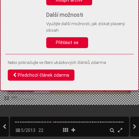
Díky němu příště poznáme, že se jedná o stejné zařízení, a
budeme tak moci přesněji vyhodnotit návštěvnost.
Identifikátor je zcela anonymní.
Další možnosti
Využijte další možnosti, jak získat placený
Vaše souhlasy a odmítnutí si ukládáme do vašeho zařízení, abychom se
obsah
vás už příště znovu neptali. Můžete je kdykoli později upravit ve Správě
cookies
Přihlásit se
Souhlasím
Odmítám
Nebo pokračujte ve čtení ukázkových článků zdarma
Předchozí článek zdarma
5/2013
22