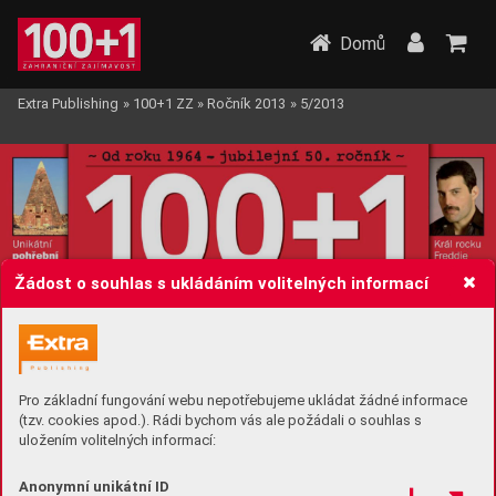
Domů
Extra Publishing
»
100+1 ZZ
»
Ročník 2013
»
5/2013
Žádost o souhlas s ukládáním volitelných informací
Pro základní fungování webu nepotřebujeme ukládat žádné informace
(tzv. cookies apod.). Rádi bychom vás ale požádali o souhlas s
uložením volitelných informací:
Anonymní unikátní ID