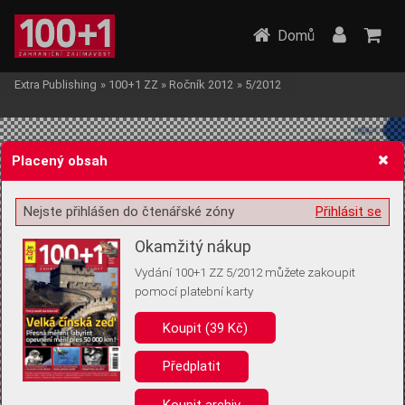
Domů
Extra Publishing
»
100+1 ZZ
»
Ročník 2012
»
5/2012
Placený obsah
Nejste přihlášen do čtenářské zóny
Přihlásit se
Žádost o souhlas s ukládáním volitelných informací
Okamžitý nákup
Vydání 100+1 ZZ 5/2012 můžete zakoupit
pomocí platební karty
Koupit (39 Kč)
Pro základní fungování webu nepotřebujeme ukládat žádné informace
(tzv. cookies apod.). Rádi bychom vás ale požádali o souhlas s
uložením volitelných informací:
Předplatit
Anonymní unikátní ID
Koupit archiv