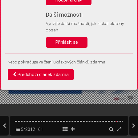
Díky němu příště poznáme, že se jedná o stejné zařízení, a
budeme tak moci přesněji vyhodnotit návštěvnost.
Identifikátor je zcela anonymní.
Další možnosti
Využijte další možnosti, jak získat placený
Vaše souhlasy a odmítnutí si ukládáme do vašeho zařízení, abychom se
obsah
vás už příště znovu neptali. Můžete je kdykoli později upravit ve Správě
cookies
Přihlásit se
Souhlasím
Odmítám
Nebo pokračujte ve čtení ukázkových článků zdarma
Předchozí článek zdarma
5/2012
61