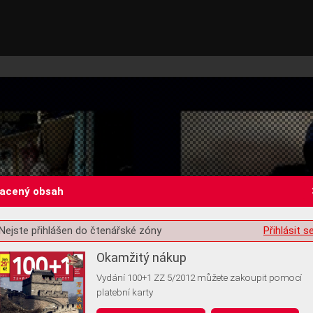
lacený obsah
Nejste přihlášen do čtenářské zóny
Přihlásit s
st o souhlas s ukládáním volitelných informací
Okamžitý nákup
Vydání 100+1 ZZ 5/2012 můžete zakoupit pomocí
platební karty