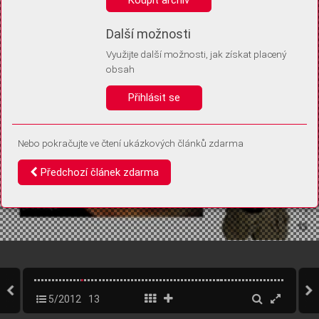
Díky němu příště poznáme, že se jedná o stejné zařízení, a
budeme tak moci přesněji vyhodnotit návštěvnost.
Identifikátor je zcela anonymní.
Další možnosti
Využijte další možnosti, jak získat placený
Vaše souhlasy a odmítnutí si ukládáme do vašeho zařízení, abychom se
obsah
vás už příště znovu neptali. Můžete je kdykoli později upravit ve Správě
cookies
Přihlásit se
Souhlasím
Odmítám
Nebo pokračujte ve čtení ukázkových článků zdarma
Předchozí článek zdarma
5/2012
13