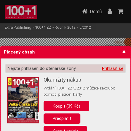
Domů
Extra Publishing
»
100+1 ZZ
»
Ročník 2012
»
5/2012
Placený obsah
Nejste přihlášen do čtenářské zóny
Přihlásit se
Žádost o souhlas s ukládáním volitelných informací
Okamžitý nákup
Vydání 100+1 ZZ 5/2012 můžete zakoupit
pomocí platební karty
Koupit (39 Kč)
Pro základní fungování webu nepotřebujeme ukládat žádné informace
(tzv. cookies apod.). Rádi bychom vás ale požádali o souhlas s
uložením volitelných informací:
Předplatit
Anonymní unikátní ID
Koupit archiv