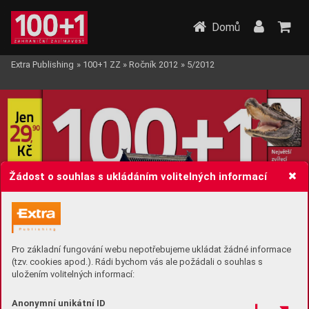
Domů
Extra Publishing
»
100+1 ZZ
»
Ročník 2012
»
5/2012
Žádost o souhlas s ukládáním volitelných informací
Pro základní fungování webu nepotřebujeme ukládat žádné informace
(tzv. cookies apod.). Rádi bychom vás ale požádali o souhlas s
uložením volitelných informací:
Anonymní unikátní ID