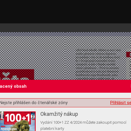
lacený obsah
st o souhlas s ukládáním volitelných informací
Nejste přihlášen do čtenářské zóny
Přihlásit s
Okamžitý nákup
Vydání 100+1 ZZ 4/2024 můžete zakoupit pomocí
platební karty