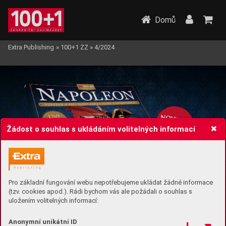
Domů
Extra Publishing
»
100+1 ZZ
»
4/2024
n
ov
in
k
a
pr
á
v
ě
Žádost o souhlas s ukládáním volitelných informací
v 
pr
o
de
ji
Pro základní fungování webu nepotřebujeme ukládat žádné informace
(tzv. cookies apod.). Rádi bychom vás ale požádali o souhlas s
uložením volitelných informací:
Anonymní unikátní ID