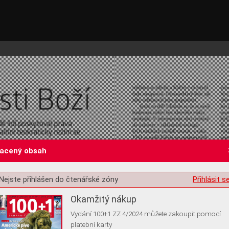
lacený obsah
st o souhlas s ukládáním volitelných informací
Nejste přihlášen do čtenářské zóny
Přihlásit s
Okamžitý nákup
Vydání 100+1 ZZ 4/2024 můžete zakoupit pomocí
platební karty