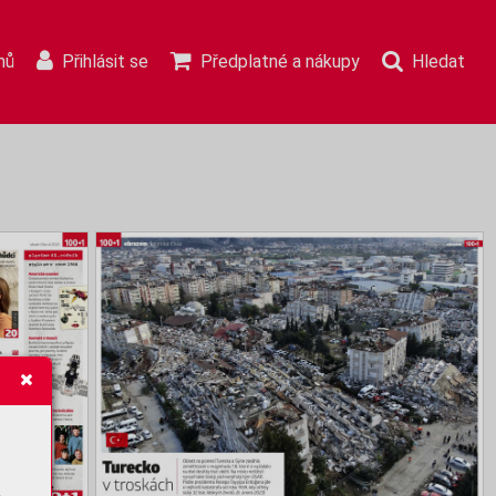
mů
Přihlásit se
Předplatné a nákupy
Hledat