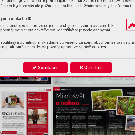
ákladní fungování webu nepotřebujeme ukládat žádné informace (tzv. cookie
). Rádi bychom vás ale požádali o souhlas s uložením volitelných informací:
ymní unikátní ID
němu příště poznáme, že se jedná o stejné zařízení, a budeme tak
přesněji vyhodnotit návštěvnost. Identifikátor je zcela anonymní.
souhlasy a odmítnutí si ukládáme do vašeho zařízení, abychom se vás už příš
 neptali. Můžete je kdykoli později upravit ve Správě cookies
Souhlasím
Odmítám