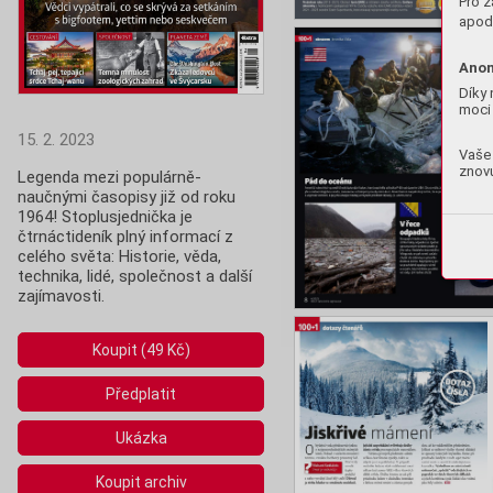
Pro z
apod.
Anon
Díky 
moci 
15. 2. 2023
Vaše 
znovu
Legenda mezi populárně-
naučnými časopisy již od roku 
1964! Stoplusjednička je 
čtrnáctideník plný informací z 
celého světa: Historie, věda,  
technika, lidé, společnost a další 
zajímavosti.
Koupit (49 Kč)
Předplatit
Ukázka
Koupit archiv