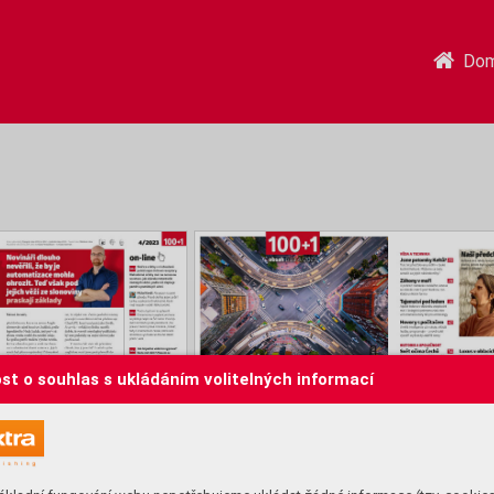
Do
st o souhlas s ukládáním volitelných informací