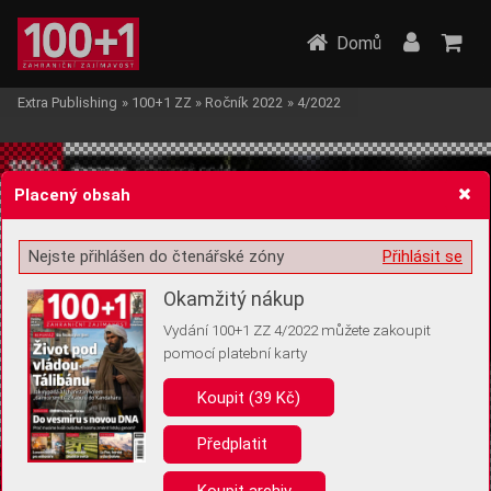
Domů
Extra Publishing
»
100+1 ZZ
»
Ročník 2022
»
4/2022
Placený obsah
Nejste přihlášen do čtenářské zóny
Přihlásit se
Žádost o souhlas s ukládáním volitelných informací
Okamžitý nákup
Vydání 100+1 ZZ 4/2022 můžete zakoupit
pomocí platební karty
Koupit (39 Kč)
Pro základní fungování webu nepotřebujeme ukládat žádné informace
(tzv. cookies apod.). Rádi bychom vás ale požádali o souhlas s
uložením volitelných informací:
Předplatit
Anonymní unikátní ID
Koupit archiv