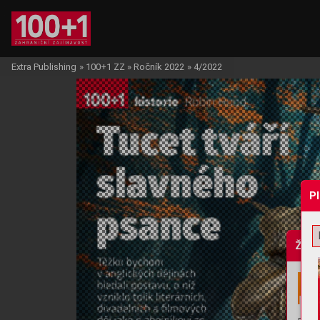
Extra Publishing
»
100+1 ZZ
»
Ročník 2022
»
4/2022
P
Žádo