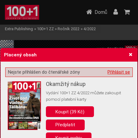
Domů
Extra Publishing
»
100+1 ZZ
»
Ročník 2022
»
4/2022
Placený obsah
Nejste přihlášen do čtenářské zóny
Přihlásit se
Žádost o souhlas s ukládáním volitelných informací
Okamžitý nákup
Vydání 100+1 ZZ 4/2022 můžete zakoupit
pomocí platební karty
Koupit (39 Kč)
Pro základní fungování webu nepotřebujeme ukládat žádné informace
(tzv. cookies apod.). Rádi bychom vás ale požádali o souhlas s
uložením volitelných informací:
Předplatit
Anonymní unikátní ID
Koupit archiv