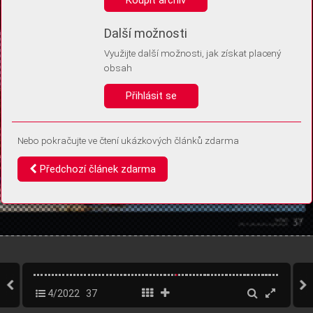
Díky němu příště poznáme, že se jedná o stejné zařízení, a
budeme tak moci přesněji vyhodnotit návštěvnost.
Identifikátor je zcela anonymní.
Další možnosti
Využijte další možnosti, jak získat placený
Vaše souhlasy a odmítnutí si ukládáme do vašeho zařízení, abychom se
obsah
vás už příště znovu neptali. Můžete je kdykoli později upravit ve Správě
cookies
Přihlásit se
Souhlasím
Odmítám
Nebo pokračujte ve čtení ukázkových článků zdarma
Předchozí článek zdarma
4/2022
37