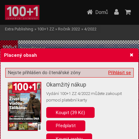
Domů
Extra Publishing
»
100+1 ZZ
»
Ročník 2022
»
4/2022
Placený obsah
Nejste přihlášen do čtenářské zóny
Přihlásit se
Žádost o souhlas s ukládáním volitelných informací
Okamžitý nákup
Vydání 100+1 ZZ 4/2022 můžete zakoupit
pomocí platební karty
Koupit (39 Kč)
Pro základní fungování webu nepotřebujeme ukládat žádné informace
(tzv. cookies apod.). Rádi bychom vás ale požádali o souhlas s
uložením volitelných informací:
Předplatit
Anonymní unikátní ID
Koupit archiv