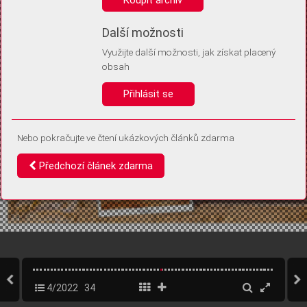
Díky němu příště poznáme, že se jedná o stejné zařízení, a
budeme tak moci přesněji vyhodnotit návštěvnost.
Identifikátor je zcela anonymní.
Další možnosti
Využijte další možnosti, jak získat placený
Vaše souhlasy a odmítnutí si ukládáme do vašeho zařízení, abychom se
obsah
vás už příště znovu neptali. Můžete je kdykoli později upravit ve Správě
cookies
Přihlásit se
Souhlasím
Odmítám
Nebo pokračujte ve čtení ukázkových článků zdarma
Předchozí článek zdarma
4/2022
34