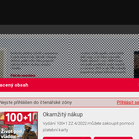
lacený obsah
Nejste přihlášen do čtenářské zóny
Přihlásit s
st o souhlas s ukládáním volitelných informací
Okamžitý nákup
Vydání 100+1 ZZ 4/2022 můžete zakoupit pomocí
platební karty