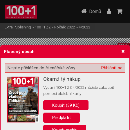
Domů
Extra Publishing
»
100+1 ZZ
»
Ročník 2022
»
4/2022
Placený obsah
Nejste přihlášen do čtenářské zóny
Přihlásit se
Žádost o souhlas s ukládáním volitelných informací
Okamžitý nákup
Vydání 100+1 ZZ 4/2022 můžete zakoupit
pomocí platební karty
Koupit (39 Kč)
Pro základní fungování webu nepotřebujeme ukládat žádné informace
(tzv. cookies apod.). Rádi bychom vás ale požádali o souhlas s
uložením volitelných informací:
Předplatit
Anonymní unikátní ID
Koupit archiv