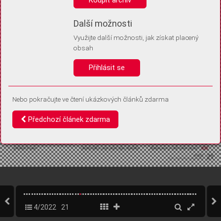
Díky němu příště poznáme, že se jedná o stejné zařízení, a
budeme tak moci přesněji vyhodnotit návštěvnost.
Identifikátor je zcela anonymní.
Další možnosti
Využijte další možnosti, jak získat placený
Vaše souhlasy a odmítnutí si ukládáme do vašeho zařízení, abychom se
obsah
vás už příště znovu neptali. Můžete je kdykoli později upravit ve Správě
cookies
Přihlásit se
Souhlasím
Odmítám
Nebo pokračujte ve čtení ukázkových článků zdarma
Předchozí článek zdarma
4/2022
21