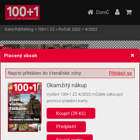
Domů
Extra Publishing
»
100+1 ZZ
»
Ročník 2022
»
4/2022
Placený obsah
Nejste přihlášen do čtenářské zóny
Přihlásit se
Žádost o souhlas s ukládáním volitelných informací
Okamžitý nákup
Vydání 100+1 ZZ 4/2022 můžete zakoupit
pomocí platební karty
Koupit (39 Kč)
Pro základní fungování webu nepotřebujeme ukládat žádné informace
(tzv. cookies apod.). Rádi bychom vás ale požádali o souhlas s
uložením volitelných informací:
Předplatit
Anonymní unikátní ID
Koupit archiv