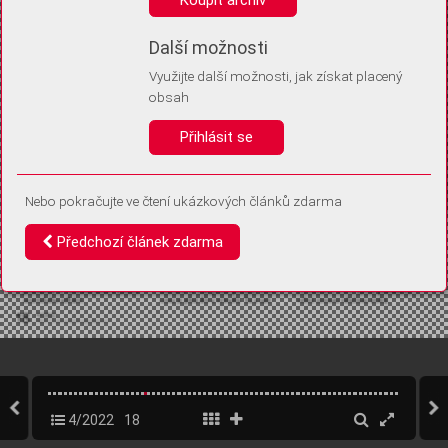
Díky němu příště poznáme, že se jedná o stejné zařízení, a
budeme tak moci přesněji vyhodnotit návštěvnost.
Identifikátor je zcela anonymní.
Další možnosti
Využijte další možnosti, jak získat placený
Vaše souhlasy a odmítnutí si ukládáme do vašeho zařízení, abychom se
obsah
vás už příště znovu neptali. Můžete je kdykoli později upravit ve Správě
cookies
Přihlásit se
Souhlasím
Odmítám
Nebo pokračujte ve čtení ukázkových článků zdarma
Předchozí článek zdarma
4/2022
18