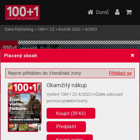
Domů
Extra Publishing
»
100+1 ZZ
»
Ročník 2022
»
4/2022
Placený obsah
Nejste přihlášen do čtenářské zóny
Přihlásit se
Žádost o souhlas s ukládáním volitelných informací
Okamžitý nákup
Vydání 100+1 ZZ 4/2022 můžete zakoupit
pomocí platební karty
Koupit (39 Kč)
Pro základní fungování webu nepotřebujeme ukládat žádné informace
(tzv. cookies apod.). Rádi bychom vás ale požádali o souhlas s
uložením volitelných informací:
Předplatit
Anonymní unikátní ID
Koupit archiv