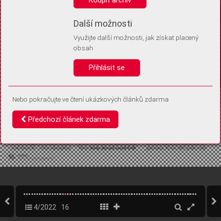
Díky němu příště poznáme, že se jedná o stejné zařízení, a
budeme tak moci přesněji vyhodnotit návštěvnost.
Identifikátor je zcela anonymní.
Další možnosti
Využijte další možnosti, jak získat placený
Vaše souhlasy a odmítnutí si ukládáme do vašeho zařízení, abychom se
obsah
vás už příště znovu neptali. Můžete je kdykoli později upravit ve Správě
cookies
Přihlásit se
Souhlasím
Odmítám
Nebo pokračujte ve čtení ukázkových článků zdarma
Předchozí článek zdarma
4/2022
16