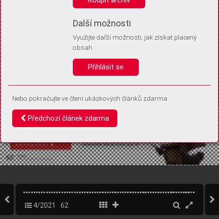
Díky němu příště poznáme, že se jedná o stejné zařízení, a
budeme tak moci přesněji vyhodnotit návštěvnost.
Identifikátor je zcela anonymní.
Další možnosti
Využijte další možnosti, jak získat placený
Vaše souhlasy a odmítnutí si ukládáme do vašeho zařízení, abychom se
obsah
vás už příště znovu neptali. Můžete je kdykoli později upravit ve Správě
cookies
Přihlásit se
Souhlasím
Odmítám
Nebo pokračujte ve čtení ukázkových článků zdarma
Předchozí článek zdarma
4/2021
62