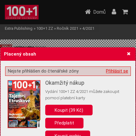
Domů
Extra Publishing
»
100+1 ZZ
»
Ročník 2021
»
4/2021
Placený obsah
Nejste přihlášen do čtenářské zóny
Přihlásit se
Žádost o souhlas s ukládáním volitelných informací
Okamžitý nákup
Vydání 100+1 ZZ 4/2021 můžete zakoupit
pomocí platební karty
Koupit (39 Kč)
Pro základní fungování webu nepotřebujeme ukládat žádné informace
(tzv. cookies apod.). Rádi bychom vás ale požádali o souhlas s
uložením volitelných informací:
Předplatit
Anonymní unikátní ID
Koupit archiv