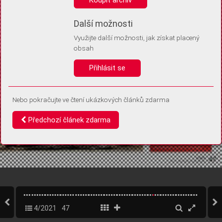
Díky němu příště poznáme, že se jedná o stejné zařízení, a
budeme tak moci přesněji vyhodnotit návštěvnost.
Identifikátor je zcela anonymní.
Další možnosti
Využijte další možnosti, jak získat placený
Vaše souhlasy a odmítnutí si ukládáme do vašeho zařízení, abychom se
obsah
vás už příště znovu neptali. Můžete je kdykoli později upravit ve Správě
cookies
Přihlásit se
Souhlasím
Odmítám
Nebo pokračujte ve čtení ukázkových článků zdarma
Předchozí článek zdarma
4/2021
47