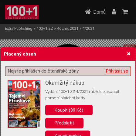
Domů
Extra Publishing
»
100+1 ZZ
»
Ročník 2021
»
4/2021
Placený obsah
Nejste přihlášen do čtenářské zóny
Přihlásit se
Žádost o souhlas s ukládáním volitelných informací
Okamžitý nákup
Vydání 100+1 ZZ 4/2021 můžete zakoupit
pomocí platební karty
Koupit (39 Kč)
Pro základní fungování webu nepotřebujeme ukládat žádné informace
(tzv. cookies apod.). Rádi bychom vás ale požádali o souhlas s
uložením volitelných informací:
Předplatit
Anonymní unikátní ID
Koupit archiv