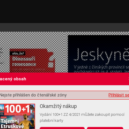
lacený obsah
Nejste přihlášen do čtenářské zóny
Přihlásit s
st o souhlas s ukládáním volitelných informací
Okamžitý nákup
Vydání 100+1 ZZ 4/2021 můžete zakoupit pomocí
platební karty