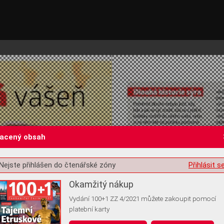
lacený obsah
Nejste přihlášen do čtenářské zóny
Přihlásit s
st o souhlas s ukládáním volitelných informací
Okamžitý nákup
Vydání 100+1 ZZ 4/2021 můžete zakoupit pomocí
platební karty