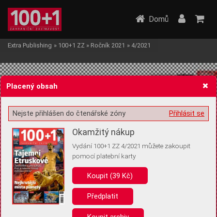
Domů
Extra Publishing
»
100+1 ZZ
»
Ročník 2021
»
4/2021
Placený obsah
Nejste přihlášen do čtenářské zóny
Přihlásit se
Žádost o souhlas s ukládáním volitelných informací
Okamžitý nákup
Vydání 100+1 ZZ 4/2021 můžete zakoupit
pomocí platební karty
Koupit (39 Kč)
Pro základní fungování webu nepotřebujeme ukládat žádné informace
(tzv. cookies apod.). Rádi bychom vás ale požádali o souhlas s
uložením volitelných informací:
Předplatit
Anonymní unikátní ID
Koupit archiv