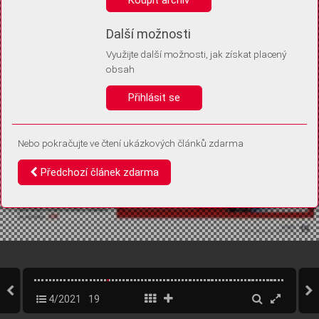
Díky němu příště poznáme, že se jedná o stejné zařízení, a
budeme tak moci přesněji vyhodnotit návštěvnost.
Identifikátor je zcela anonymní.
Další možnosti
Využijte další možnosti, jak získat placený
Vaše souhlasy a odmítnutí si ukládáme do vašeho zařízení, abychom se
obsah
vás už příště znovu neptali. Můžete je kdykoli později upravit ve Správě
cookies
Přihlásit se
Souhlasím
Odmítám
Nebo pokračujte ve čtení ukázkových článků zdarma
Předchozí článek zdarma
4/2021
19