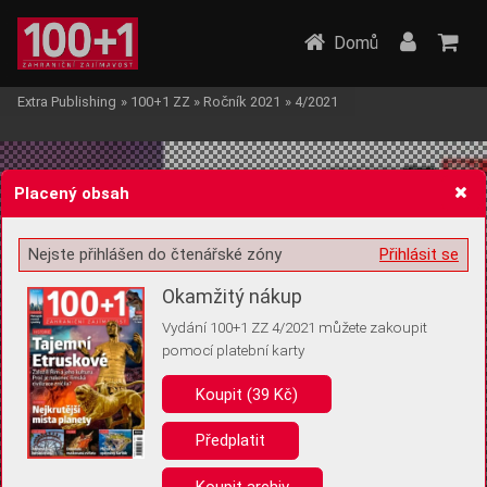
Domů
Extra Publishing
»
100+1 ZZ
»
Ročník 2021
»
4/2021
Placený obsah
Nejste přihlášen do čtenářské zóny
Přihlásit se
Žádost o souhlas s ukládáním volitelných informací
Okamžitý nákup
Vydání 100+1 ZZ 4/2021 můžete zakoupit
pomocí platební karty
Koupit (39 Kč)
Pro základní fungování webu nepotřebujeme ukládat žádné informace
(tzv. cookies apod.). Rádi bychom vás ale požádali o souhlas s
uložením volitelných informací:
Předplatit
Anonymní unikátní ID
Koupit archiv