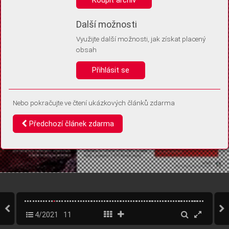
Díky němu příště poznáme, že se jedná o stejné zařízení, a
budeme tak moci přesněji vyhodnotit návštěvnost.
Identifikátor je zcela anonymní.
Další možnosti
Využijte další možnosti, jak získat placený
Vaše souhlasy a odmítnutí si ukládáme do vašeho zařízení, abychom se
obsah
vás už příště znovu neptali. Můžete je kdykoli později upravit ve Správě
cookies
Přihlásit se
Souhlasím
Odmítám
Nebo pokračujte ve čtení ukázkových článků zdarma
Předchozí článek zdarma
4/2021
11