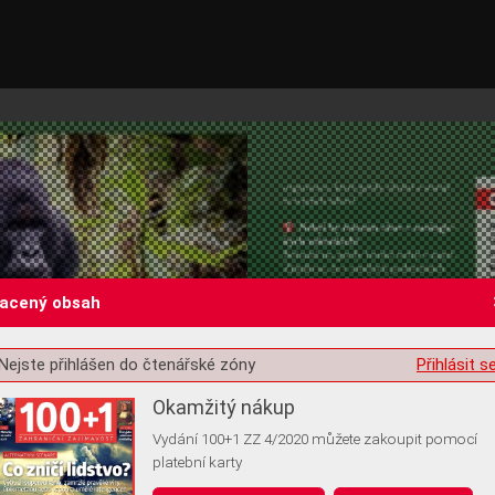
lacený obsah
Nejste přihlášen do čtenářské zóny
Přihlásit s
st o souhlas s ukládáním volitelných informací
Okamžitý nákup
Vydání 100+1 ZZ 4/2020 můžete zakoupit pomocí
platební karty