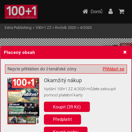
Domů
Extra Publishing
»
100+1 ZZ
»
Ročník 2020
»
4/2020
Placený obsah
Nejste přihlášen do čtenářské zóny
Přihlásit se
Žádost o souhlas s ukládáním volitelných informací
Okamžitý nákup
Vydání 100+1 ZZ 4/2020 můžete zakoupit
pomocí platební karty
Koupit (39 Kč)
Pro základní fungování webu nepotřebujeme ukládat žádné informace
(tzv. cookies apod.). Rádi bychom vás ale požádali o souhlas s
uložením volitelných informací:
Předplatit
Anonymní unikátní ID
Koupit archiv