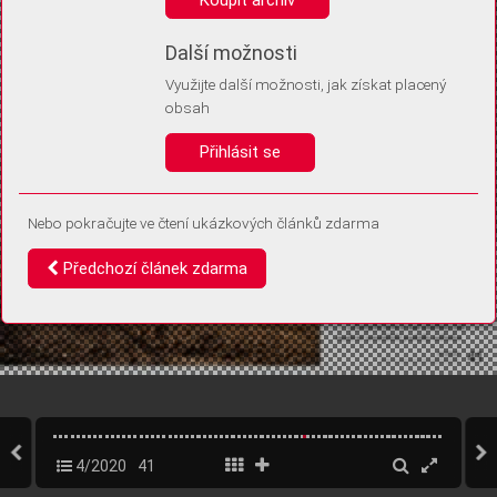
Díky němu příště poznáme, že se jedná o stejné zařízení, a
budeme tak moci přesněji vyhodnotit návštěvnost.
Identifikátor je zcela anonymní.
Další možnosti
Využijte další možnosti, jak získat placený
Vaše souhlasy a odmítnutí si ukládáme do vašeho zařízení, abychom se
obsah
vás už příště znovu neptali. Můžete je kdykoli později upravit ve Správě
cookies
Přihlásit se
Souhlasím
Odmítám
Nebo pokračujte ve čtení ukázkových článků zdarma
Předchozí článek zdarma
4/2020
41