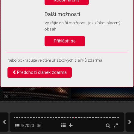
Díky němu příště poznáme, že se jedná o stejné zařízení, a
budeme tak moci přesněji vyhodnotit návštěvnost.
Identifikátor je zcela anonymní.
Další možnosti
Využijte další možnosti, jak získat placený
Vaše souhlasy a odmítnutí si ukládáme do vašeho zařízení, abychom se
obsah
vás už příště znovu neptali. Můžete je kdykoli později upravit ve Správě
cookies
Přihlásit se
Souhlasím
Odmítám
Nebo pokračujte ve čtení ukázkových článků zdarma
Předchozí článek zdarma
4/2020
36