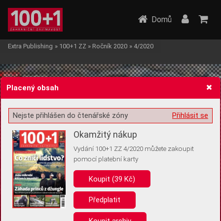
Domů
Extra Publishing
»
100+1 ZZ
»
Ročník 2020
»
4/2020
Placený obsah
Nejste přihlášen do čtenářské zóny
Přihlásit se
Žádost o souhlas s ukládáním volitelných informací
Okamžitý nákup
Vydání 100+1 ZZ 4/2020 můžete zakoupit
pomocí platební karty
Koupit (39 Kč)
Pro základní fungování webu nepotřebujeme ukládat žádné informace
(tzv. cookies apod.). Rádi bychom vás ale požádali o souhlas s
uložením volitelných informací:
Předplatit
Anonymní unikátní ID
Koupit archiv