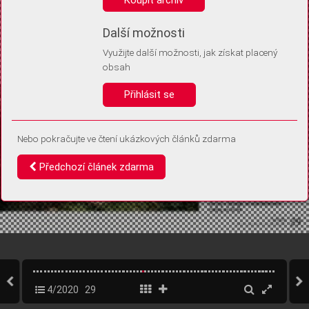
Díky němu příště poznáme, že se jedná o stejné zařízení, a
budeme tak moci přesněji vyhodnotit návštěvnost.
Identifikátor je zcela anonymní.
Další možnosti
Využijte další možnosti, jak získat placený
Vaše souhlasy a odmítnutí si ukládáme do vašeho zařízení, abychom se
obsah
vás už příště znovu neptali. Můžete je kdykoli později upravit ve Správě
cookies
Přihlásit se
Souhlasím
Odmítám
Nebo pokračujte ve čtení ukázkových článků zdarma
Předchozí článek zdarma
4/2020
29