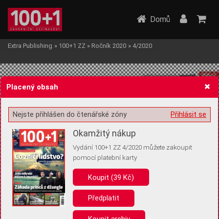
Domů
Extra Publishing
»
100+1 ZZ
»
Ročník 2020
»
4/2020
Placený obsah
Nejste přihlášen do čtenářské zóny
Přihlásit se
Žádost o souhlas s ukládáním volitelných informací
Okamžitý nákup
Vydání 100+1 ZZ 4/2020 můžete zakoupit
pomocí platební karty
Koupit (39 Kč)
Pro základní fungování webu nepotřebujeme ukládat žádné informace
(tzv. cookies apod.). Rádi bychom vás ale požádali o souhlas s
uložením volitelných informací:
Předplatit
Anonymní unikátní ID
Koupit archiv