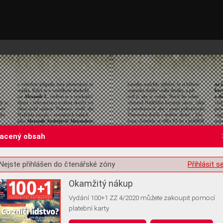
lacený obsah
Nejste přihlášen do čtenářské zóny
Přihlásit s
st o souhlas s ukládáním volitelných informací
Okamžitý nákup
Vydání 100+1 ZZ 4/2020 můžete zakoupit pomocí
platební karty