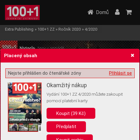
Domů
Extra Publishing
»
100+1 ZZ
»
Ročník 2020
»
4/2020
Placený obsah
Nejste přihlášen do čtenářské zóny
Přihlásit se
Žádost o souhlas s ukládáním volitelných informací
Okamžitý nákup
Vydání 100+1 ZZ 4/2020 můžete zakoupit
pomocí platební karty
Koupit (39 Kč)
Pro základní fungování webu nepotřebujeme ukládat žádné informace
(tzv. cookies apod.). Rádi bychom vás ale požádali o souhlas s
uložením volitelných informací:
Předplatit
Anonymní unikátní ID
Koupit archiv