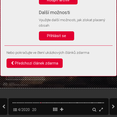
Díky němu příště poznáme, že se jedná o stejné zařízení, a
budeme tak moci přesněji vyhodnotit návštěvnost.
Identifikátor je zcela anonymní.
Další možnosti
Využijte další možnosti, jak získat placený
Vaše souhlasy a odmítnutí si ukládáme do vašeho zařízení, abychom se
obsah
vás už příště znovu neptali. Můžete je kdykoli později upravit ve Správě
cookies
Přihlásit se
Souhlasím
Odmítám
Nebo pokračujte ve čtení ukázkových článků zdarma
Předchozí článek zdarma
4/2020
20