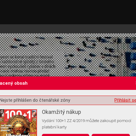
lacený obsah
Nejste přihlášen do čtenářské zóny
Přihlásit s
st o souhlas s ukládáním volitelných informací
Okamžitý nákup
Vydání 100+1 ZZ 4/2019 můžete zakoupit pomocí
platební karty